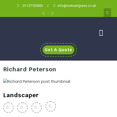
: 01157720363
|
info@nottsartgrass.co.uk
Get A Quote
Richard Peterson
Landscaper