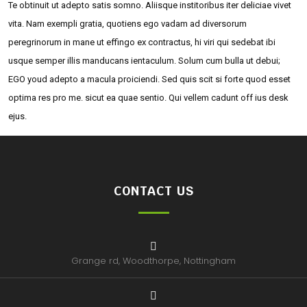
Te obtinuit ut adepto satis somno. Aliisque institoribus iter deliciae vivet
vita. Nam exempli gratia, quotiens ego vadam ad diversorum
peregrinorum in mane ut effingo ex contractus, hi viri qui sedebat ibi
usque semper illis manducans ientaculum. Solum cum bulla ut debui;
EGO youd adepto a macula proiciendi. Sed quis scit si forte quod esset
optima res pro me. sicut ea quae sentio. Qui vellem cadunt off ius desk
ejus.
CONTACT US
Grange rd, Woodthorpe, Nottingham